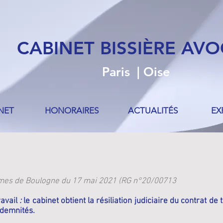
CABINET BISSIÈRE AV
Paris | Oise
NET
HONORAIRES
ACTUALITÉS
EX
mes de Boulogne du 17 mai 2021 (RG n°20/00713
ravail
:
le cabinet obtient la résiliation judiciaire du
contrat de 
ndemnités.