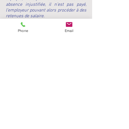
absence injustifiée, il n’est pas payé,
l’employeur pouvant alors procéder à des
retenues de salaire.
De toute évidence, l’interdiction d’exercer
Phone
Email
pour non-présentation des éléments
médicaux demandés ne correspondra
pas à une absence « justifiée » mais à
une mise à pied qui devrait donner lieu à
la retenue de salaire correspondant à la
durée de l’absence (2 mois si le salarié «
n’obtempère » pas ) puis, in fine, au
licenciement du salarié récalcitrant.
3. L’employeur, nouvel acteur de la
chaîne répressive ?
Le projet de loi esquisse les contours
d’un système répressif pour le moins «
original », pour ne pas dire dystopique,
au sein duquel l’ordre public sanitaire