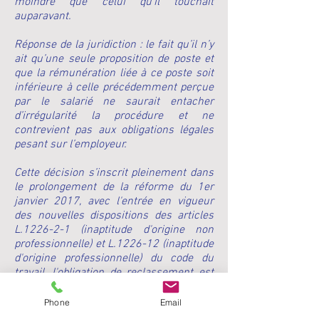
moindre que celui qu’il touchait
auparavant.
Réponse de la juridiction : le fait qu’il n’y
ait qu’une seule proposition de poste et
que la rémunération liée à ce poste soit
inférieure à celle précédemment perçue
par le salarié ne saurait entacher
d’irrégularité la procédure et ne
contrevient pas aux obligations légales
pesant sur l’employeur.
Cette décision s’inscrit pleinement dans
le prolongement de la réforme du 1er
janvier 2017, avec l'entrée en vigueur
des nouvelles dispositions des articles
L.1226-2-1 (inaptitude d'origine non
professionnelle) et L.1226-12 (inaptitude
d'origine professionnelle) du code du
travail, l'obligation de reclassement est
réputée satisfaite lorsque l'employeur a
proposé un emploi, dans les conditions
Phone
Email
prévues à l'article L. 1226-2 (inaptitude